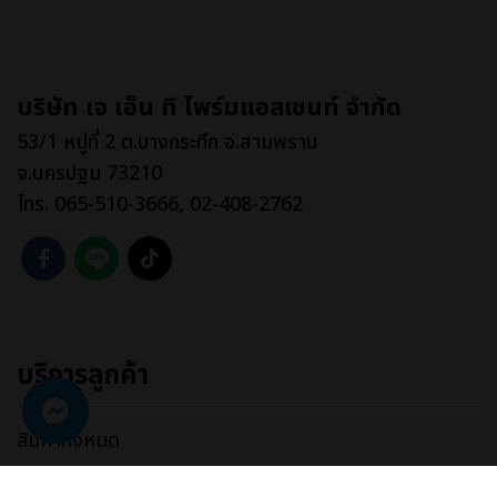
บริษัท เจ เอ็น ที ไพร์มแอสเซนท์ จำกัด
53/1 หมู่ที่ 2 ต.บางกระทึก อ.สามพราน
จ.นครปฐม 73210
โทร. 065-510-3666, 02-408-2762
บริการลูกค้า
สินค้าทั้งหมด
แจ้งชำระเงิน