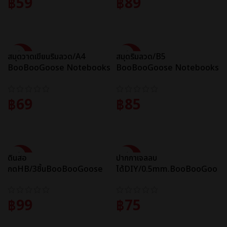
฿
59
฿
89
ADD TO CART
ADD TO CART
SALE
SALE
สมุดวาดเขียนริมลวด/A4
สมุดริมลวด/B5
BooBooGoose Notebooks
BooBooGoose Notebooks
(Gift Shop) S-130926
(Gift Shop) ZXQ-171239
฿
69
฿
85
ADD TO CART
ADD TO CART
SALE
SALE
ดินสอ
ปากกาเจลลบ
กดHB/3ชิ้นBooBooGoose
ได้DIY/0.5mm.BooBooGoo
Mechanical Pencil KK-
se Erasable Gel Pen KK-
8306
8417
฿
99
฿
75
ADD TO CART
ADD TO CART