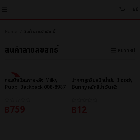
฿
0
Home
สินค้าลายลิขสิทธิ์
สินค้าลายลิขสิทธิ์
หมวดหมู่
SALE
กระเป๋าเป้สะพายหลัง Milky
ปากกาลูกลื่นหมึกน้ำมัน Bloody
Puppi Backpack 008-8987
Bunny หมึกสีน้ำเงิน หัว
0.38mm Semi Gel Pen รุ่น
JBP018
฿
759
฿
12
ADD TO CART
ADD TO CART