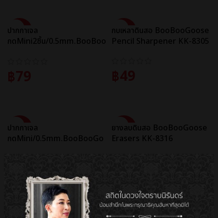
SALE
SALE
ปากกาเจล
กบเหลาดินสอ BooBooGoose
กดMini2ชิ้น/0.5mm.BooBoo
Pencil Sharpener KK-8305
Goose Gel Pen KK-8307
฿
49
฿
79
ADD TO CART
ADD TO CART
SALE
SALE
ปากกาเจล
ยางลบดินสอ BooBooGoose
กดMini/0.5mm.BooBooGo
Erasers KK-8316
ose Gel Pen KK-8315
฿
99
฿
89
ADD TO CART
ADD TO CART