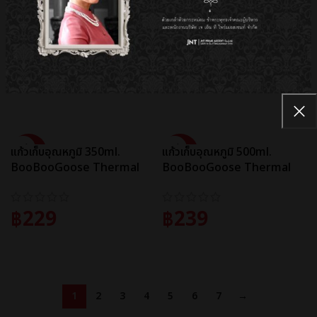
SALE
SALE
ปากกาเจล
ยางลบดินสอ BooBooGoose
ปลอกMini/0.5mm.BooBoo
Erasers KK-8363
Goose Gel Pen KK-8317
฿
99
฿
109
ADD TO CART
ADD TO CART
SALE
SALE
แก้วเก็บอุณหภูมิ 350ml.
แก้วเก็บอุณหภูมิ 500ml.
BooBooGoose Thermal
BooBooGoose Thermal
Bottle DY-BW1305
Bottle DY-BW1307
฿
229
฿
239
ADD TO CART
ADD TO CART
1
2
3
4
5
6
7
→